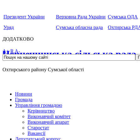
Президент України
Верховна Рада України
Сумська ОДА
Уряд
Сумська обласна рада
Охтирська РД
ДОДАТКОВО
Чернеччинська сільська рада
A+
R
A-
Охтирського району Сумської області
Новини
Громада
Управління громадою
Керівництво
Виконавчий комітет
Виконавчий апарат
Старостат
Вакансії
Депутатський корпус