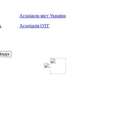
Асоціація міст України
А
Асоціація ОТГ
Пошук