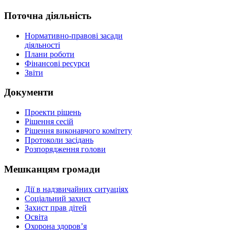
Поточна діяльність
Нормативно-правові засади
діяльності
Плани роботи
Фінансові ресурси
Звіти
Документи
Проекти рішень
Рішення сесій
Рішення виконавчого комітету
Протоколи засідань
Розпорядження голови
Мешканцям громади
Дії в надзвичайних ситуаціях
Соціальний захист
Захист прав дітей
Освіта
Охорона здоров’я