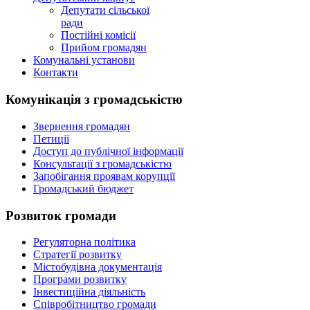
Депутати сільської
ради
Постійні комісії
Прийом громадян
Комунальні установи
Контакти
Комунікація з громадськістю
Звернення громадян
Петиції
Доступ до публічної інформації
Консультації з громадськістю
Запобігання проявам корупції
Громадський бюджет
Розвиток громади
Регуляторна політика
Стратегії розвитку
Містобудівна документація
Програми розвитку
Інвестиційна діяльність
Співробітництво громади