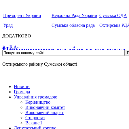
Президент України
Верховна Рада України
Сумська ОДА
Уряд
Сумська обласна рада
Охтирська РД
ДОДАТКОВО
Чернеччинська сільська рада
A+
R
A-
Охтирського району Сумської області
Новини
Громада
Управління громадою
Керівництво
Виконавчий комітет
Виконавчий апарат
Старостат
Вакансії
Депутатський корпус