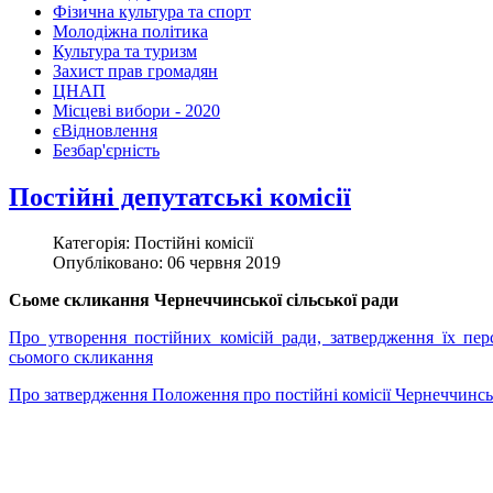
Фізична культура та спорт
Молодіжна політика
Культура та туризм
Захист прав громадян
ЦНАП
Місцеві вибори - 2020
єВідновлення
Безбар'єрність
Постійні депутатські комісії
Категорія: Постійні комісії
Опубліковано: 06 червня 2019
Сьоме скликання Чернеччинської сільської ради
Про утворення постійних комісій ради, затвердження їх перс
сьомого скликання
Про затвердження Положення про постійні комісії Чернеччинськ