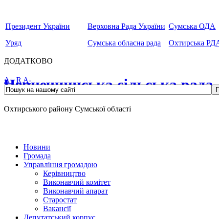
Президент України
Верховна Рада України
Сумська ОДА
Уряд
Сумська обласна рада
Охтирська РД
ДОДАТКОВО
Чернеччинська сільська рада
A+
R
A-
Охтирського району Сумської області
Новини
Громада
Управління громадою
Керівництво
Виконавчий комітет
Виконавчий апарат
Старостат
Вакансії
Депутатський корпус