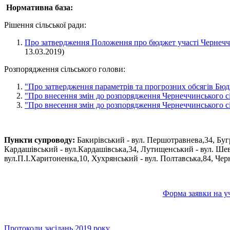
Нормативна база:
Рішення сільської ради:
Про затвердження Положення про бюджет участі Чернеччин
13.03.2019)
Розпорядження сільського голови:
"Про затвердження параметрів та прогрозних обсягів Бюд
"Про внесення змiн до розпорядження Чернеччинського сi
"Про внесення змiн до розпорядження Чернеччинського сi
Пункти супроводу:
Бакирівський - вул. Першотравнева,34, Бугр
Кардашівський - вул.Кардашівська,34, Лутищенський - вул. Шев
вул.П.І.Харитоненка,10, Хухрянський - вул. Полтавська,84, Черн
Форма заявки на у
Протоколи засідань 2019 року