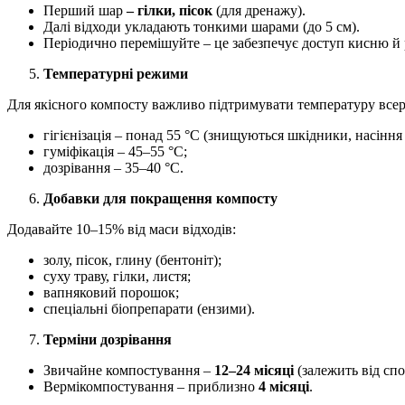
Перший шар
– гілки, пісок
(для дренажу).
Далі відходи укладають тонкими шарами (до 5 см).
Періодично перемішуйте – це забезпечує доступ кисню й р
Температурні режими
Для якісного компосту важливо підтримувати температуру всер
гігієнізація – понад 55 °C (знищуються шкідники, насіння 
гуміфікація – 45–55 °C;
дозрівання – 35–40 °C.
Добавки для покращення компосту
Додавайте 10–15% від маси відходів:
золу, пісок, глину (бентоніт);
суху траву, гілки, листя;
вапняковий порошок;
спеціальні біопрепарати (ензими).
Терміни дозрівання
Звичайне компостування –
12–24 місяці
(залежить від спо
Вермікомпостування – приблизно
4 місяці
.