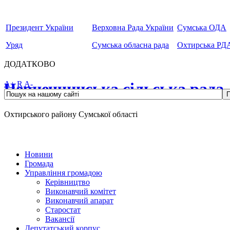
Президент України
Верховна Рада України
Сумська ОДА
Уряд
Сумська обласна рада
Охтирська РД
ДОДАТКОВО
Чернеччинська сільська рада
A+
R
A-
Охтирського району Сумської області
Новини
Громада
Управління громадою
Керівництво
Виконавчий комітет
Виконавчий апарат
Старостат
Вакансії
Депутатський корпус