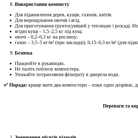
Використання компосту
Для підживлення дерев, кущів, газонів, квітів.
Для вирощування овочів і ягід.
Для приготування ґрунтосумішей у теплицях і розсаді. Но
ягідні кущі – 1,5–2,5 кг під кущ;
овочі – 0,2–0,3 кг на рослину;
газон – 3,5–5 кг/м² (при закладці), 0,15–0,3 кг/м² (для під
Безпека
Працюйте в рукавицях.
Не паліть поблизу компостера.
Уникайте потрапляння фільтрату в джерела води.
✅ Порада:
краще мати два компостери – поки один дозріває, 
Переваги та ко
Зменшення обсягів відходів