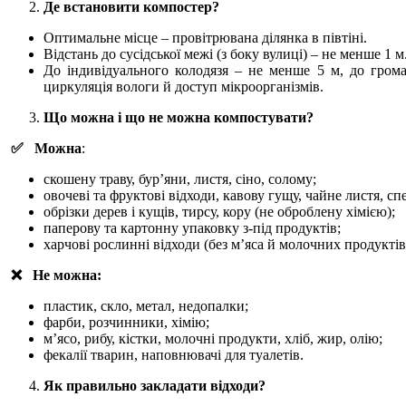
Де встановити компостер?
Оптимальне місце – провітрювана ділянка в півтіні.
Відстань до сусідської межі (з боку вулиці) – не менше 1 м
До індивідуального колодязя – не менше 5 м, до гром
циркуляція вологи й доступ мікроорганізмів.
Що можна і що не можна компостувати?
✅
Можна
:
скошену траву, бур’яни, листя, сіно, солому;
овочеві та фруктові відходи, кавову гущу, чайне листя, спе
обрізки дерев і кущів, тирсу, кору (не оброблену хімією);
паперову та картонну упаковку з-під продуктів;
харчові рослинні відходи (без м’яса й молочних продуктів
❌
Не можна:
пластик, скло, метал, недопалки;
фарби, розчинники, хімію;
м’ясо, рибу, кістки, молочні продукти, хліб, жир, олію;
фекалії тварин, наповнювачі для туалетів.
Як правильно закладати відходи?