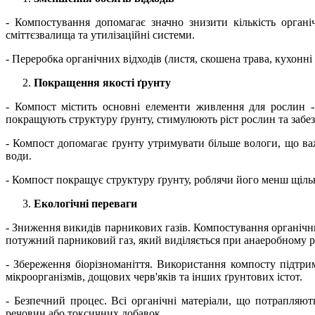
- Компостування допомагає значно знизити кількість орган
сміттєзвалища та утилізаційні системи.
- Переробка органічних відходів (листя, скошена трава, кухонні
Покращення якості ґрунту
- Компост містить основні елементи живлення для рослин - 
покращують структуру ґрунту, стимулюють ріст рослин та забез
- Компост допомагає ґрунту утримувати більше вологи, що в
води.
- Компост покращує структуру ґрунту, роблячи його менш щіль
Екологічні переваги
- Зниження викидів парникових газів. Компостування органічни
потужний парниковий газ, який виділяється при анаеробному ро
- Збереження біорізноманіття. Використання компосту підтри
мікроорганізмів, дощових черв'яків та інших ґрунтових істот.
- Безпечний процес. Всі органічні матеріали, що потрапляю
речовин або токсичних добавок.