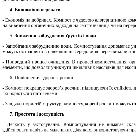
Економічні переваги
- Економія на добривах. Компост є чудовою альтернативою ко
на вивезення органічних відходів на сміттєзвалища чи на перер
Зниження забруднення ґрунтів і води
- Запобігання забрудненню води. Компостування допомагає ун
можуть потрапляти в навколишнє середовище через використан
- Природний процес очищення. В процесі компостування, орг
елементи, що дозволяє уникнути шкідливих наслідків для екос
Поліпшення здоров'я рослин
- Компост покращує здоров’я рослин, підвищуючи їх стійкість д
які борються з патогенами.
- Завдяки пористій структурі компосту, корені рослин можуть 
Простота і доступність
- Легкість у застосуванні. Компостування не вимагає скл
здійснювати навіть на маленьких ділянках, використовуючи про