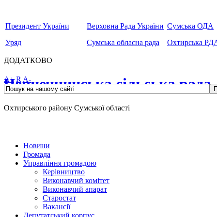
Президент України
Верховна Рада України
Сумська ОДА
Уряд
Сумська обласна рада
Охтирська РД
ДОДАТКОВО
Чернеччинська сільська рада
A+
R
A-
Охтирського району Сумської області
Новини
Громада
Управління громадою
Керівництво
Виконавчий комітет
Виконавчий апарат
Старостат
Вакансії
Депутатський корпус