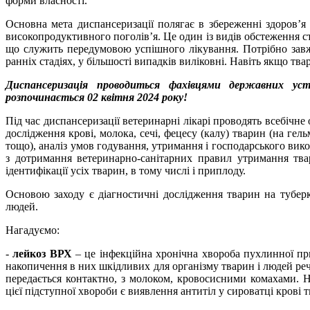
форми власності.
Основна мета диспансеризації полягає в збереженні здоров’я 
високопродуктивного поголів’я. Це один із видів обстеження с
що служить передумовою успішного лікування. Потрібно завж
ранніх стадіях, у більшості випадків виліковні. Навіть якщо тва
Диспансеризація проводиться фахівцями державних ус
розпочинається 02 квітня 2024 року!
Під час диспансеризації ветеринарні лікарі проводять всебічне
дослідження крові, молока, сечі, фецесу (калу) тварин (на гел
тощо), аналіз умов годування, утримання і господарського вик
з дотримання ветеринарно-санітарних правил утримання тв
ідентифікації усіх тварин, в тому числі і приплоду.
Основою заходу є діагностичні дослідження тварин на туберк
людей.
Нагадуємо:
-
лейкоз ВРХ
– це інфекційна хронічна хвороба пухлинної при
накопичення в них шкідливих для організму тварин і людей реч
передається контактно, з молоком, кровосисними комахами. 
цієї підступної хвороби є виявлення антитіл у сироватці крові 