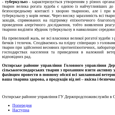
-
туберкульоз
- характеризується утворенням у різних органа
тварин велика рогата худоба є однією із найчутливіших до
безпосередньому контакті з хворою твариною, але і при в
туберкульозу у корів немає. Через високу заразливість всі тв
заходів, спрямованих на підтримку епізоотичного благопо
проведення алергічного дослідження, тобто виявлення реагу
тварини виділяти збудник туберкульозу в навколишнє середови
На превеликий жаль, не всі власники великої рогатої худоби з
бичків і теличок. Сподіваємось на плідну співпрацю з головам
тварин при здійсненні весняних протиепізоотичних, лаборатор
господарствах населення та приведення в належний ветер
відповідних рад.
Охтирське районне управління Головного управління Дер
сільськогосподарських тварин з проханням взяти активну у
фахівцям провести в повному обсязі всі заплановані ветерин
ваша тварина здорова, а продукція від неї – якісна і безпечна
Охтирське районне управління ГУ Держпродспоживслужби в С
Попередня
Наступна