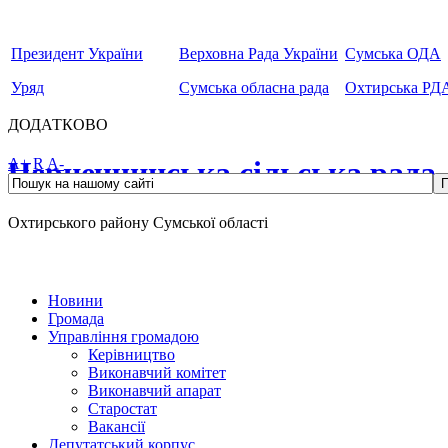
Президент України
Верховна Рада України
Сумська ОДА
Уряд
Сумська обласна рада
Охтирська РД
ДОДАТКОВО
Чернеччинська сільська рада
A+
R
A-
Охтирського району Сумської області
Новини
Громада
Управління громадою
Керівництво
Виконавчий комітет
Виконавчий апарат
Старостат
Вакансії
Депутатський корпус