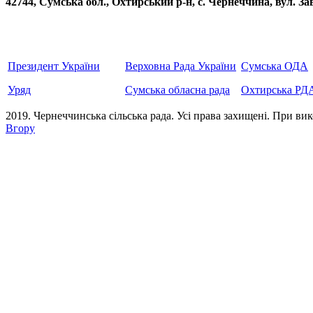
42744, Сумська обл., Охтирський р-н, с. Чернеччина, вул
Президент України
Верховна Рада України
Сумська ОДА
Уряд
Сумська обласна рада
Охтирська РД
2019. Чернеччинська сільська рада. Усi права захищенi. При вик
Вгору