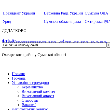
Президент України
Верховна Рада України
Сумська ОДА
Уряд
Сумська обласна рада
Охтирська РД
ДОДАТКОВО
Чернеччинська сільська рада
A+
R
A-
Охтирського району Сумської області
Новини
Громада
Управління громадою
Керівництво
Виконавчий комітет
Виконавчий апарат
Старостат
Вакансії
Депутатський корпус