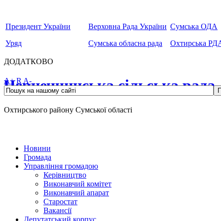
Президент України
Верховна Рада України
Сумська ОДА
Уряд
Сумська обласна рада
Охтирська РД
ДОДАТКОВО
Чернеччинська сільська рада
A+
R
A-
Охтирського району Сумської області
Новини
Громада
Управління громадою
Керівництво
Виконавчий комітет
Виконавчий апарат
Старостат
Вакансії
Депутатський корпус