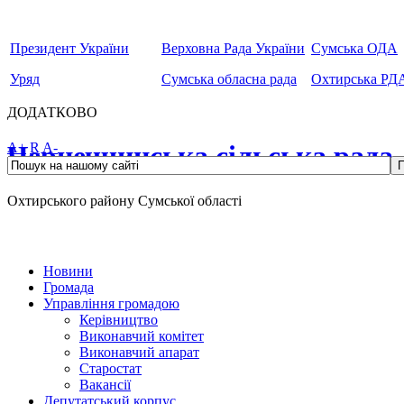
Президент України
Верховна Рада України
Сумська ОДА
Уряд
Сумська обласна рада
Охтирська РД
ДОДАТКОВО
Чернеччинська сільська рада
A+
R
A-
Охтирського району Сумської області
Новини
Громада
Управління громадою
Керівництво
Виконавчий комітет
Виконавчий апарат
Старостат
Вакансії
Депутатський корпус