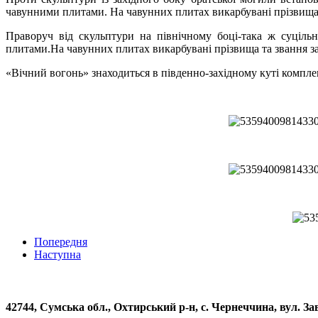
чавунними плитами. На чавунних плитах викарбувані прізвища 
Праворуч від скульптури на північному боці-така ж суціл
плитами.На чавунних плитах викарбувані прізвища та звання за
«Вічний вогонь» знаходиться в південно-західному куті комплекс
Попередня
Наступна
42744, Сумська обл., Охтирський р-н, с. Чернеччина, вул