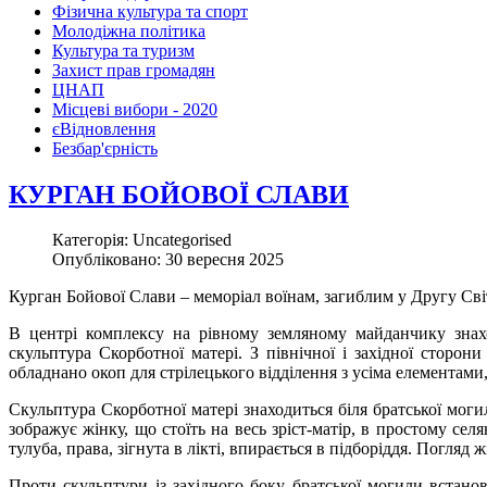
Фізична культура та спорт
Молодіжна політика
Культура та туризм
Захист прав громадян
ЦНАП
Місцеві вибори - 2020
єВідновлення
Безбар'єрність
КУРГАН БОЙОВОЇ СЛАВИ
Категорія: Uncategorised
Опубліковано: 30 вересня 2025
Курган Бойової Слави – меморіал воїнам, загиблим у Другу Світ
В центрі комплексу на рівному земляному майданчику знах
скульптура Скорботної матері. З північної і західної сторон
обладнано окоп для стрілецького відділення з усіма елементам
Скульптура Скорботної матері знаходиться біля братської моги
зображує жінку, що стоїть на весь зріст-матір, в простому сел
тулуба, права, зігнута в лікті, впирається в підборіддя. Погляд
Проти скульптури із західного боку братської могили встано