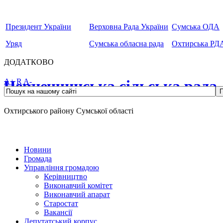
Президент України
Верховна Рада України
Сумська ОДА
Уряд
Сумська обласна рада
Охтирська РД
ДОДАТКОВО
Чернеччинська сільська рада
A+
R
A-
Охтирського району Сумської області
Новини
Громада
Управління громадою
Керівництво
Виконавчий комітет
Виконавчий апарат
Старостат
Вакансії
Депутатський корпус