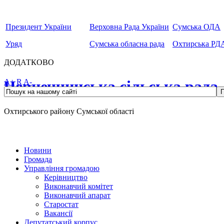
Президент України
Верховна Рада України
Сумська ОДА
Уряд
Сумська обласна рада
Охтирська РД
ДОДАТКОВО
Чернеччинська сільська рада
A+
R
A-
Охтирського району Сумської області
Новини
Громада
Управління громадою
Керівництво
Виконавчий комітет
Виконавчий апарат
Старостат
Вакансії
Депутатський корпус