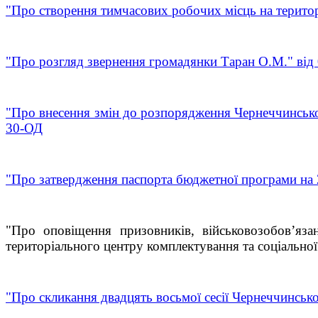
"Про створення тимчасових робочих місць на територ
"Про розгляд звернення громадянки Таран О.М." від
"Про внесення змін до розпорядження Чернеччинсько
30-ОД
"Про затвердження паспорта бюджетної програми на 
"Про оповіщення призовників, військовозобов’яз
територіального центру комплектування та соціально
"Про скликання двадцять восьмої сесії Чернеччинсько