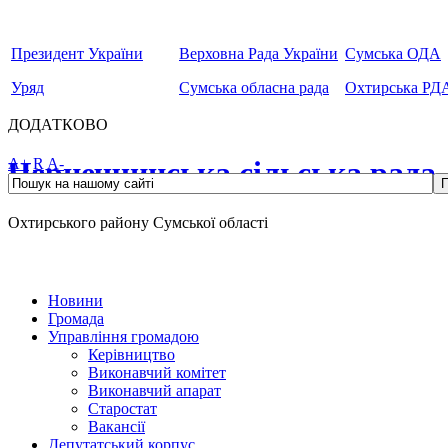
Президент України
Верховна Рада України
Сумська ОДА
Уряд
Сумська обласна рада
Охтирська РД
ДОДАТКОВО
Чернеччинська сільська рада
A+
R
A-
Охтирського району Сумської області
Новини
Громада
Управління громадою
Керівництво
Виконавчий комітет
Виконавчий апарат
Старостат
Вакансії
Депутатський корпус