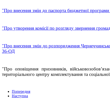
"Про внесення змін до паспорта бюджетної програми 
"Про утворення комісії по розгляду звернення гром
"Про внесення змін до розпорядження Чернеччинсько
36-ОД
"Про оповіщення призовників, військовозобов’яз
територіального центру комплектування та соціально
Попередня
Наступна