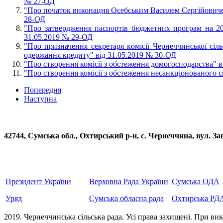
№ 27-ОД
"Про початок виконацня Осебським Василем Сергiйовичем
28-ОД
"Про затвердження паспортiв бюджетнпх програм на 201
31.05.2019 № 29-ОД
"Про призначення секретаря кoміciї Чернеччинської сiль
одержання кредиту" від 31.05.2019 № 30-ОД
"Про створення комісії з обстеження домогосподарства" 
"Про створення комісії з обстеження несанкціонованого 
Попередня
Наступна
42744, Сумська обл., Охтирський р-н, с. Чернеччина, вул
Президент України
Верховна Рада України
Сумська ОДА
Уряд
Сумська обласна рада
Охтирська РД
2019. Чернеччинська сільська рада. Усi права захищенi. При вик