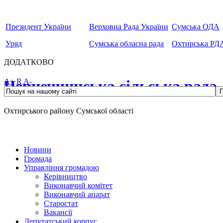
Президент України
Верховна Рада України
Сумська ОДА
Уряд
Сумська обласна рада
Охтирська РД
ДОДАТКОВО
Чернеччинська сільська рада
A+
R
A-
Охтирського району Сумської області
Новини
Громада
Управління громадою
Керівництво
Виконавчий комітет
Виконавчий апарат
Старостат
Вакансії
Депутатський корпус