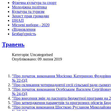
Фізична культура та спорт
Молодіжна політика
Культура та туризм
Захист прав громадян
ЦНАП
Місцеві вибори - 2020
єВідновлення
Безбар'єрність
Травень
Категорія: Uncategorised
Опубліковано: 09 липня 2019
"Про початок виконання Mociєнко Катериною Федорiвною 
№ 22-ОД
"Про скликання чотирнадцятої cecii сiльської ради сьомо
"Про початок виконання Осебським Василем Сергiйовиче
№ 24-ОД
"Про внесення змiн до паспорта бюджетної програми на 2
"Про затвердження параметрів та прогрозних обсягів Бюд
"Про початок виконання Шосткою Русланом Миколайовичем